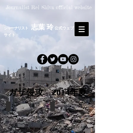
Journalist Rei Shiva official website
志葉 玲
​
​ジャーナリスト
公式ウェブ
​
サイト
ガザ侵攻 2014年夏
徹底的に破壊されたガザの住宅街 （C）志葉玲