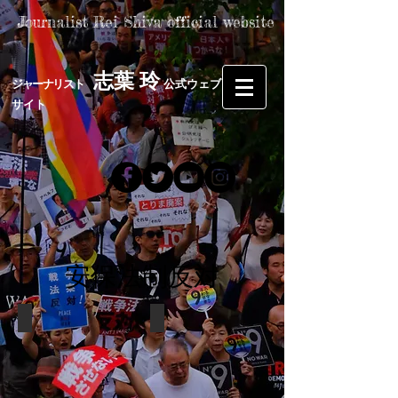
Journalist Rei Shiva official website
志葉 玲
​
​ジャーナリスト
公式ウェブ
​
サイト
​安保法制反対