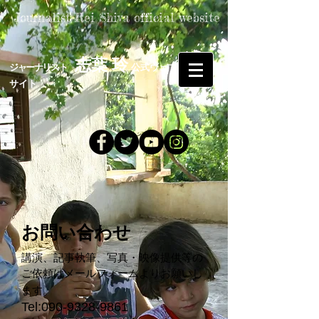
Journalist Rei Shiva official website
志葉 玲
​
​ジャーナリスト
公式ウェブ
​
サイト
お問い合わせ
講演、記事執筆、写真・映像提供等の
ご依頼はメールフォームよりお願いし
ます。
Tel:090-9328-9861